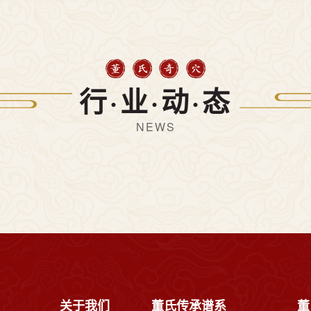
行·业·动·态
NEWS
关于我们
董氏传承谱系
董