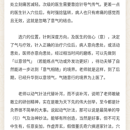
处立刻痛苦减轻。次级的医生需要靠捻针导气传气。更差一点
的医生针入穴位后，有时强捻猛转，病人也只有疼痛的感觉而
且无效，这就是忽略了意气的结合。
选穴的位置，针刺深度方向，及医生的信心（意），决定
了气与疗效，针入正确的治疗穴位后，病人意向患处，或活动
患处，医师亦意向患处，经过相当时间的磨练，可以先做到
「以意领气」（若能练点气功或外发功更好），待功夫够了自
然能进一步达到「意气相随」的境界。老师就是这样，到了后
期，已经升华到以意领气，气随意行的境界为上医了。
老师以动气针法代替补泻，而不谈补泻，说明了老师敢破
敢立的研创精神，实在是敢为天下先的伟大创举，至今都是针
灸界很不简单的大事。说起动气针法，那可以说是最简单的导
（引）气及治神妙法。能够有所创造，当然是好事，但不可无
中生有，任意妄加，作虚弄玄，假借董氏奇穴搞道家针法，穴