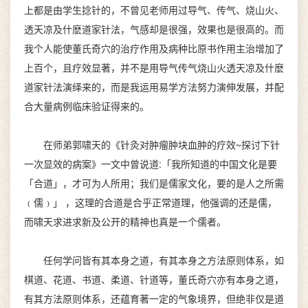
上都是由学生捻针的，不曾见老师用过导气、传气、烧山火、
透天凉及什麽道家针法，气感却是很强，效果也是很高的。而
我个人能使董氏奇穴的治疗作用及病种比原书作用主治增加了
上百个，且疗效显著，并不是用导气传气烧山火透天凉及什麽
道家针法演绎来的，而是我运用易学方法努力演伸发展，并配
合大量病例临床验证得来的。
在师弟郭啸天的《针灸对肿瘤肿块血肿的疗效~探讨下针
一次显效的病案》一文中曾说道:「我所知道的中国文化是要
「合道」，才可为人所用；我们是儒家文化，要的是人之所需
﹙儒﹚」 ，这理的合道是合乎正常道理，他强调的还是儒，
而啸天求进求新及公开的精神也真是一个儒者。
任何学问皆有其本身之道，有其本身之方法原则体系，如
棋道、花道、书道、柔道、针道等，董氏奇穴亦有本身之道，
有其方法原则体系，还蕴育著一定的气象境界，但绝非仅是道