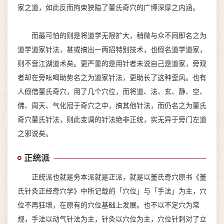
家之道，如此反而拘束狭隘了董氏奇穴的广博深厚之内涵。
而最可怕的则是将道学无限扩大，稍微与众不同即名之为
道学道家针法，甚或搞出一两招特别技术，也假名道学道家，
则不啻江湖道术矣。更严重的是用针者未说自己是道家，旁观
者却在旁吆喝助势名之为道家针法，更助长了这种歪风。也有
人假借董氏奇穴，用了几个穴位，而将道、法、玄、静、空、
佛、周天、气化冠于奇穴之中，搞其他针法，而仍名之为董氏
奇穴董氏针法，则此变调的针法绝非正统，实无异于旁门左道
之邪说矣。
正统派
正统派也就是务本派就是正派，就是以董氏奇穴原书《董
氏针灸正经奇穴学》中所记载的「穴位」与「手法」为主，穴
位不再狂增，在原有的穴位基础上发展。也不以不定穴为常
规，手法以动气针法为主，针灸以穴位为主，穴位针刺对了立