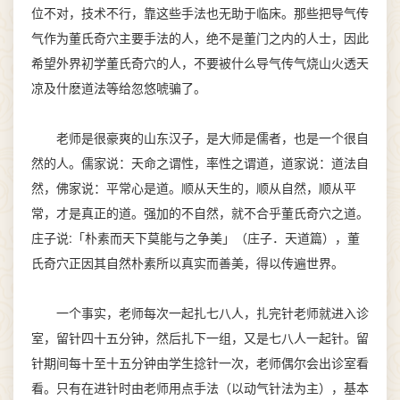
位不对，技术不行，靠这些手法也无助于临床。那些把导气传
气作为董氏奇穴主要手法的人，绝不是董门之内的人士，因此
希望外界初学董氏奇穴的人，不要被什么导气传气烧山火透天
凉及什麽道法等给忽悠唬骗了。
老师是很豪爽的山东汉子，是大师是儒者，也是一个很自
然的人。儒家说：天命之谓性，率性之谓道，道家说：道法自
然，佛家说：平常心是道。顺从天生的，顺从自然，顺从平
常，才是真正的道。强加的不自然，就不合乎董氏奇穴之道。
庄子说:「朴素而天下莫能与之争美」（庄子．天道篇），董
氏奇穴正因其自然朴素所以真实而善美，得以传遍世界。
一个事实，老师每次一起扎七八人，扎完针老师就进入诊
室，留针四十五分钟，然后扎下一组，又是七八人一起针。留
针期间每十至十五分钟由学生捻针一次，老师偶尔会出诊室看
看。只有在进针时由老师用点手法（以动气针法为主），基本