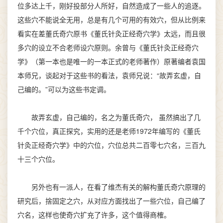
位多达上千，刚好投部分人所好，自然造成了一些人的追逐。
这些穴不能说全无用，总是有几个可用的有效穴，但从比例来
看实在差董氏奇穴原书《董氏针灸正经奇穴学》太远，而且很
多穴的设立不合老师设穴原则。余曾与《董氏针灸正经奇穴
学》（第一本也是唯一的一本正式的老师著作）原著编者袁国
本师兄，谈起对于这些书的看法，袁师兄说：“故弄玄虚，自
己编的。”可以为这些书定调。
故弄玄虚，自己编的，名之为董氏奇穴， 虽然搞出了几
千个穴位，真正探究，实用的还是老师1972年编写的《董氏
针灸正经奇穴学》中的穴位，穴位总共二百零七穴名，三百九
十三个穴位。
另外也有一派人，在看了维杰有关的解构董氏奇穴原理的
研究后，捨固定之穴，从对应方面找出了一些穴位，自己编了
穴名，这样也使奇穴扩充了许多，这个值得商榷。