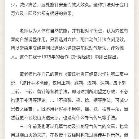
少，减少痛苦，远处施针安全而效大效久。这种针法对于应用
奇穴及十四经穴都有很好的效果。
老师认为人体有自然抗能，并有相对平衡点，认为穴位有
双向自然调整作用，只要选对穴位，配合动气针法立刻见效，
所以常採用交经巨刺以远处穴道疏导配以动气针法，疗效惊
人。这个在我于1975年的著作《针灸经纬》中即已提出。
董老师也在自己的著作《董氏针灸正经奇穴学》第二页中
说: 「施针手术简便，仅用正刺、斜刺、浅刺、深刺、皮下刺
上转、下转、留针等各种手法，即可达到所期望之疗效，不必
拘泥于补泻等理论」…「不採弹、摇、捻、摆等手法，可减少
患者之痛苦」。既不用补泻亦不用弹、摇、捻、摆等手法，当
然就更不谈烧山火透天凉，也没有什么导气传气等手法。
三十年前我也写过几篇气功及针刺导气传气的文章，也曾
用过烧山火透天凉，在教授十四经时也教过感传并作示范，但