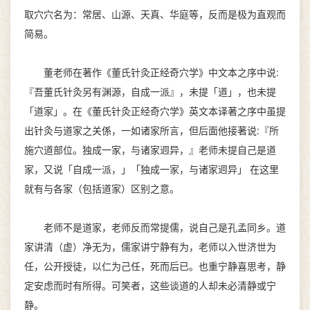
取穴穴名为：常居、山源、天真、华庭等，反而是极为直观而
简易。
董老师在著作《董氏针灸正经奇穴学》中文本之序中说:
『吾董氏针灸另有渊源，自成一派』，未提「道」，也未提
「道家」。在《董氏针灸正经奇穴学》英文本译著之序中虽提
出针灸与道家之关係，一如诸家所言，但后面他接著说:『所
施穴道部位。独成一家，与诸家迥异，』老师未提自己是道
家，又说「自成一派，」「独成一家，与诸家迥异」 在这里
就有与各家（包括道家）区别之意。
老师不是道家，老师反而常提儒，说自己是孔孟同乡。道
家讲清（虚）净无为，儒家讲宁静有为，老师以入世济世为
任，公开授徒，以仁为己任，死而后已。也重宁静喜思考，静
定安虑而时有所得。可笑者，这些谈道的人却未必清静或宁
静。