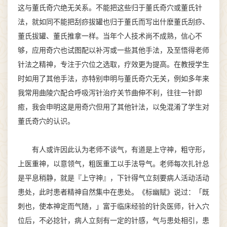
这与董氏奇穴绝无关系。不能把这些归于董氏奇穴或董氏针
法，就如同不能把刮痧拔罐也归于董氏而写出什麽董氏刮痧、
董氏拔罐、董氏推拿一样。当年个人技术尚不成熟，信心不
够，应用奇穴也试图配以补泻或一些其他手法，及至悟得老师
针法之精神，专注于穴位之选取，疗效更为提高。在教授学生
时如用了其他手法，亦特别申明与董氏奇穴无关，例如多年来
我常用曲陵穴配合呼吸泻针治疗关节曲伸不利，往往一针即
癒，我会申明这是用奇穴但用了其他针法，以免混淆了学生对
董氏奇穴的认识。
有人或许因此认为老师不谈气，有道是上守神，粗守形，
上医重神，以意领气，粗医重工以手法导气。老师每次扎针总
是平息稍静，就是『上守神』，下针得气立刻要病人活动活动
患处，此时患者精神自然集中在患处。《标幽赋》说过：「既
刺也，使本神定而气随，」富于临床经验的针灸医师，针入穴
位后，不必捻针，病人立刻有一定的针感，气与患处相引，患