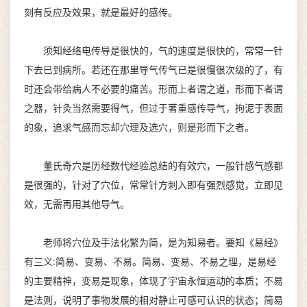
刻有反应及效果，就是最好的感传。
须知经络电传导是很快的，气的速度是很快的，常常一针
下去已到病所。若还在那里导气传气已是很慢很次级的了，有
时还会带给病人不必要的痛苦。形而上者谓之道，形而下者谓
之器，针灸当然需要得气，但过于著重感传导气，拘泥于表面
的象，追求气感而忘却穴理及选穴，则是形而下之者。
董氏奇穴是历经数代经验总结的有效穴，一般针感气感都
是很强的，针对了穴位，常常针方刺入即有强烈感觉，立即见
效，无需再用其他导气。
老师将穴位及手法化繁为简，是为知易者。要知《易经》
有三义:简易、变易、不易。简易、变易、不易之理，是易经
的主要精神，变易是现象，体现了宇宙永恒运动的本质；不易
是法则，说明了事物发展的相对静止可感可认识的状态；简易