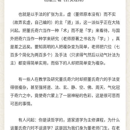
也就是以手法的扩张为主，虚（董师原本没有）而不实
（故弄玄虚，自己编的）的主「道」派，这一派似乎正在大陆
兴起。把董氏奇穴当作一种「术」而不是「学」来看待，与国
外把奇穴当作一种学来研究（老师原著之书名为「学」），真
是差之远矣。要知高明的人把複杂变为简单，老师把穴位（七
百多个简化为两百多个）及手法（只求得气然后以动气针法为
主）都变得简单实用，而俗下的人却把简单变为複杂。
有一些人在教学及研究董氏奇穴时却把董氏奇穴的手法变
得很複杂，甚至强将道、法、玄、静、空、佛、周天、气化冠
于奇穴之中，竟使奇穴蒙上了一层神秘的色彩，这是很可悲而
可恶的事情。
有人问起：你是读哲学的，道家道学为主修课程，为什么
谈董氏奇穴时不谈道学？这是因为我们身为董老师门生，在老