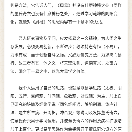
则是方法，它告诉人们，《周易》并没有什麽神秘之处（同样
的董氏奇穴也没有什麽神秘之处），通过学习乾坤的阴阳变
化，就能对《周易》的思想内容有一个基本的认识。
吾人研究事物及学问，应发扬易之三义精神，为人类之生
存发展，必须变易创新，不断进步；必须持志有恒（不易），
力求有成；而于创新奋斗之际。又必须讲究方法，力求简而易
行，故三者有其一体之义。将天理法则，道德真义，处事方
法，融合于一易之中，以光大易学之价值。
我个人运用了自己的思路，也就是以易学思路（太极、阴
阳、五行、空间观、时间观、象数观、对应观）为主，加上自
己研究的脏腑及经络学说（同名经相通、脏腑别通、体应针
法、是主所生病、开阖枢，冲合观）等说明及发挥董氏奇穴，
使董氏奇穴易于学习运用，并使董氏奇穴的作用及病种扩张增
加了上百个。更以易学思路作为金钥解开了董氏奇穴设穴的原