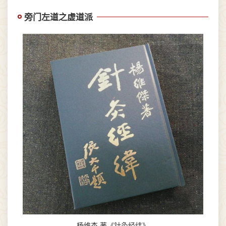
旁门左道之虚道派
杨维杰 著《针灸经纬》