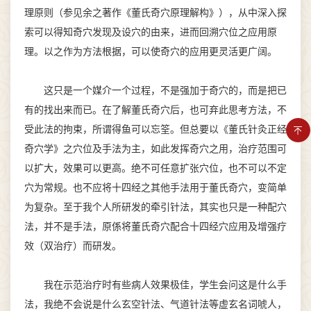
理原则（参见余之著作《董氏奇穴原理解构》），从中深入探
索可以得知奇穴发现及设穴的由来，进而回溯穴位之应用原
理。以之作为方法根据，可以使奇穴的应用更灵活更广阔。
这只是一个媒介一个过程，不是强加于奇穴的，而是把已
有的找出来而已。在了解董氏奇穴后，也可弃此思考方法，不
受此法的拘束，所谓得鱼可以忘筌。但总要以《董氏针灸正经
奇穴学》之穴位及手法为主，如此发挥奇穴之用，治疗范围可
以扩大，效果可以更高。绝不可任意扩张穴位，也不可以不定
穴为常规。也不应将十四经之其他手法用于董氏奇穴，变简单
为复杂。至于我个人所研发的牵引针法，其实也只是一种配穴
法，并不是手法，原係将董氏奇穴配合十四经穴应用及增强疗
效（双治疗）而研发。
我在示范治疗时有些病人效果极佳，学生会问这是什么手
法，我绝不会说是什么玄空针法、气道针法等虚玄名词唬人，