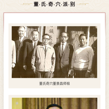
董·氏·奇·穴·派·别
董氏奇穴董景昌师祖