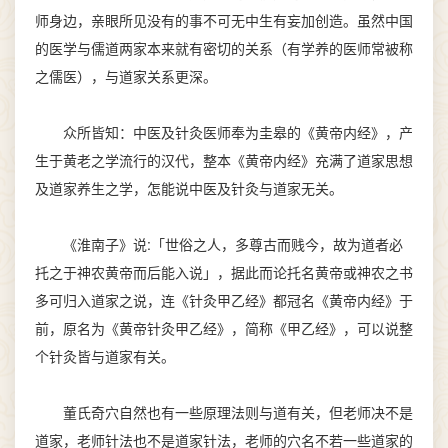
师身边，亲眼所见没有的事不可无中生有妄加创造。虽然中国
的医学与儒道两家本来就有密切的关系（有学养的医师常被称
之儒医），与道家关系更深。
众所皆知：中医及针灸医师奉为圭皋的《黄帝内经》，产
生于黄老之学流行的汉代，整本《黄帝内经》充满了道家思想
及道家养生之学，怎能说中医及针灸与道家无关。
《淮南子》说:「世俗之人，多尊古而贱今，故为道者必
托之于神农黄帝而后能入说」，据此而论托名黄帝或神农之书
多可归入道家之说，连《针灸甲乙经》都冠名《黄帝内经》于
前，原名为《黄帝针灸甲乙经》，简称《甲乙经》，可以说整
个针灸皆与道家有关。
董氏奇穴自然也有一些原理法则与道有关，但老师决不是
道家，老师针法也不是道家针法，老师的穴名不若一些道家的