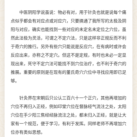
中医阴阳学说虽说：物必有对，用于针灸也就是说每个痛
点似乎都会有对应点或对应穴，只要搞通了我所写的太极及阴
阳与对应，确实也能找到一些对应的未定名未定位之穴位，虽
然此法极为灵活，可谓之不定穴法，只是这样非正规反而不利
于奇穴的推行。另外有些穴只能说是反应穴，在有病时或许会
反应出来，亦称之不定穴。但这不是定规，有时也未必一定显
现出来，死守不定穴法可能找不到穴位治疗，也不利于奇穴的
推展。重要的原则是在现有的董氏奇穴穴位中寻找应用即已足
够。
针灸界在宋朝后只公认三百六十一个正穴，其他再增加的
穴位不再归入正经，例如印堂穴位在督脉经气流注之处，太阳
穴位在手少阳三焦经经脉流注之处，都未归入正经，就是让大
家有一个规范，便于学习，有利于发挥。同样老师不再增加穴
位亦有类似思想。