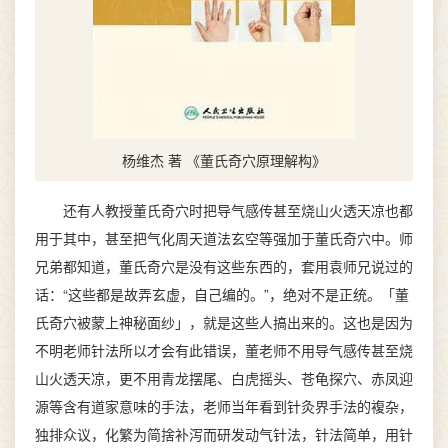
杨维杰 著 《董氏奇穴原理解构》
还有人教授董氏奇穴时把导气感传甚至烧山火透天凉也都
用于其中，甚至把气化周天道法玄空等强加于董氏奇穴中。师
兄弟都知道，董氏奇穴是没有这些东西的，套用袁师兄说过的
话：“这些都是故弄玄虚，自己编的。”，绝对不是正统。「董
氏奇穴被蒙上神秘面纱」，就是这些人搞出来的。这也是因为
不明老师针法所以才会有此错误，董老师不用导气感传甚至烧
山火透天凉，更不用青龙摆尾、白虎摇头、苍龟探穴、赤凤迎
源等含有道家意味的手法，老师当年看到针灸界手法的複杂，
独排众议，化繁为简捨补泻而研发动气针法，针法简单，用针